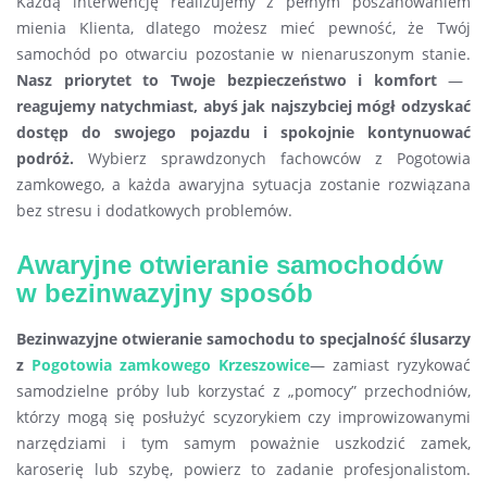
Każdą interwencję realizujemy z pełnym poszanowaniem
mienia Klienta, dlatego możesz mieć pewność, że Twój
samochód po otwarciu pozostanie w nienaruszonym stanie.
Nasz priorytet to Twoje bezpieczeństwo i komfort
—
reagujemy natychmiast, abyś jak najszybciej mógł odzyskać
dostęp do swojego pojazdu i spokojnie kontynuować
podróż.
Wybierz sprawdzonych fachowców z Pogotowia
zamkowego, a każda awaryjna sytuacja zostanie rozwiązana
bez stresu i dodatkowych problemów.
Awaryjne otwieranie samochodów
w bezinwazyjny sposób
Bezinwazyjne otwieranie samochodu
to specjalność ślusarzy
z
Pogotowia zamkowego Krzeszowice
— zamiast ryzykować
samodzielne próby lub korzystać z „pomocy” przechodniów,
którzy mogą się posłużyć scyzorykiem czy improwizowanymi
narzędziami i tym samym poważnie uszkodzić zamek,
karoserię lub szybę, powierz to zadanie profesjonalistom.