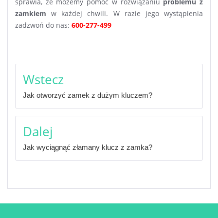
sprawia, że możemy pomóc w rozwiązaniu
problemu z
zamkiem
w każdej chwili. W razie jego wystąpienia
zadzwoń do nas:
600-277-499
Nawigacja
Wstecz
wpisu
Jak otworzyć zamek z dużym kluczem?
Dalej
Jak wyciągnąć złamany klucz z zamka?