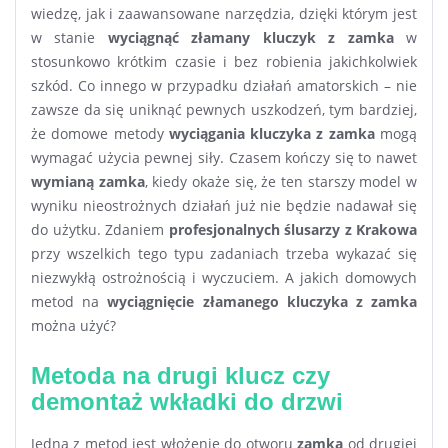
wiedzę, jak i zaawansowane narzędzia, dzięki którym jest
w stanie
wyciągnąć złamany kluczyk z zamka
w
stosunkowo krótkim czasie i bez robienia jakichkolwiek
szkód. Co innego w przypadku działań amatorskich – nie
zawsze da się uniknąć pewnych uszkodzeń, tym bardziej,
że domowe metody
wyciągania kluczyka z zamka
mogą
wymagać użycia pewnej siły. Czasem kończy się to nawet
wymianą zamka
, kiedy okaże się, że ten starszy model w
wyniku nieostrożnych działań już nie będzie nadawał się
do użytku. Zdaniem
profesjonalnych ślusarzy z Krakowa
przy wszelkich tego typu zadaniach trzeba wykazać się
niezwykłą ostrożnością i wyczuciem. A jakich domowych
metod na
wyciągnięcie złamanego kluczyka z zamka
można użyć?
Metoda na drugi klucz czy
demontaż wkładki do drzwi
Jedną z metod jest włożenie do otworu
zamka
od drugiej