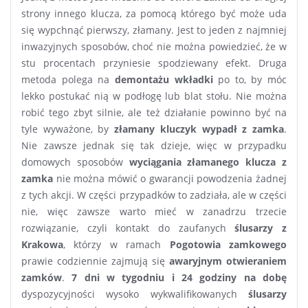
strony innego klucza, za pomocą którego być może uda
się wypchnąć pierwszy, złamany. Jest to jeden z najmniej
inwazyjnych sposobów, choć nie można powiedzieć, że w
stu procentach przyniesie spodziewany efekt. Druga
metoda polega na
demontażu wkładki
po to, by móc
lekko postukać nią w podłogę lub blat stołu. Nie można
robić tego zbyt silnie, ale też działanie powinno być na
tyle wyważone, by
złamany kluczyk wypadł z zamka
.
Nie zawsze jednak się tak dzieje, więc w przypadku
domowych sposobów
wyciągania złamanego klucza z
zamka
nie można mówić o gwarancji powodzenia żadnej
z tych akcji. W części przypadków to zadziała, ale w części
nie, więc zawsze warto mieć w zanadrzu trzecie
rozwiązanie, czyli kontakt do zaufanych
ślusarzy z
Krakowa
, którzy w ramach
Pogotowia zamkowego
prawie codziennie zajmują się
awaryjnym otwieraniem
zamków
.
7 dni w tygodniu i 24 godziny na dobę
dyspozycyjności wysoko wykwalifikowanych
ślusarzy