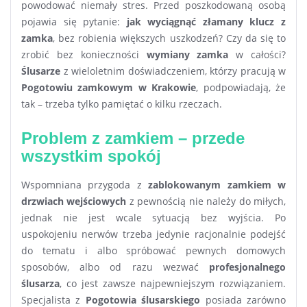
powodować niemały stres. Przed poszkodowaną osobą
pojawia się pytanie:
jak wyciągnąć złamany klucz z
zamka
, bez robienia większych uszkodzeń? Czy da się to
zrobić bez konieczności
wymiany zamka
w całości?
Ślusarze
z wieloletnim doświadczeniem, którzy pracują w
Pogotowiu zamkowym w Krakowie
, podpowiadają, że
tak – trzeba tylko pamiętać o kilku rzeczach.
Problem z zamkiem – przede
wszystkim spokój
Wspomniana przygoda z
zablokowanym zamkiem w
drzwiach wejściowych
z pewnością nie należy do miłych,
jednak nie jest wcale sytuacją bez wyjścia. Po
uspokojeniu nerwów trzeba jedynie racjonalnie podejść
do tematu i albo spróbować pewnych domowych
sposobów, albo od razu wezwać
profesjonalnego
ślusarza
, co jest zawsze najpewniejszym rozwiązaniem.
Specjalista z
Pogotowia ślusarskiego
posiada zarówno