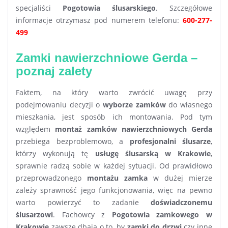
specjaliści
Pogotowia ślusarskiego
. Szczegółowe
informacje otrzymasz pod numerem telefonu:
600-277-
499
Zamki nawierzchniowe Gerda –
poznaj zalety
Faktem, na który warto zwrócić uwagę przy
podejmowaniu decyzji o
wyborze zamków
do własnego
mieszkania, jest sposób ich montowania. Pod tym
względem
montaż zamków nawierzchniowych Gerda
przebiega bezproblemowo, a
profesjonalni ślusarze
,
którzy wykonują tę
usługę ślusarską w Krakowie
,
sprawnie radzą sobie w każdej sytuacji. Od prawidłowo
przeprowadzonego
montażu zamka
w dużej mierze
zależy sprawność jego funkcjonowania, więc na pewno
warto powierzyć to zadanie
doświadczonemu
ślusarzowi
. Fachowcy z
Pogotowia zamkowego w
Krakowie
zawsze dbają o to, by
zamki do drzwi
czy inne