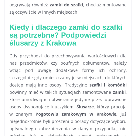
odgrywają również
zamki do szafki
, chociaż montowane
są oczywiście w innych miejscach.
Kiedy i dlaczego zamki do szafki
są potrzebne? Podpowiedzi
ślusarzy z Krakowa
Gdy przychodzi do przechowywania wartościowych dla
nas przedmiotów, czy poufnych dokumentów, należy
wziąć pod uwagę dodatkowe formy ich ochrony,
szczególnie gdy umieszczamy je w miejscach, do których
dostęp mają inne osoby. Tradycyjne
szafki i komódki
powinny mieć w takich sytuacjach zamontowane
zamki
,
które umożliwią ich otwieranie jedynie przez uprawione
osoby dysponujące kluczykiem.
Ślusarze
, którzy pracują
w znanym
Pogotowiu zamkowym w Krakowie
, już
niejednokrotnie byli proszeni o porady dotyczące wyboru
optymalnego zabezpieczenia w danym przypadku, nie
mówiąc już o dziesiątkach zleceń związanych z