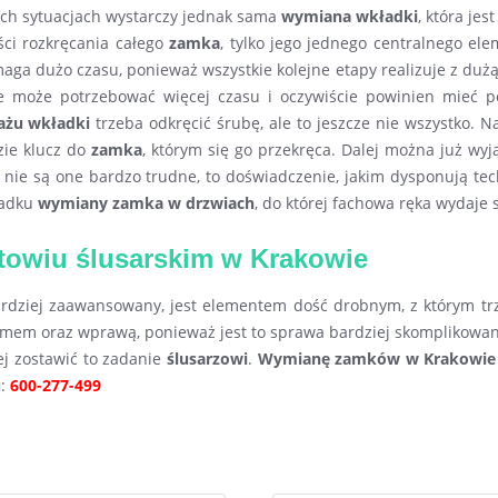
ych sytuacjach wystarczy jednak sama
wymiana wkładki
, która je
ości rozkręcania całego
zamka
, tylko jego jednego centralnego ele
aga dużo czasu, ponieważ wszystkie kolejne etapy realizuje z duż
że może potrzebować więcej czasu i oczywiście powinien mieć
żu wkładki
trzeba odkręcić śrubę, ale to jeszcze nie wszystko. 
zie klucz do
zamka
, którym się go przekręca. Dalej można już wy
hoć nie są one bardzo trudne, to doświadczenie, jakim dysponują te
padku
wymiany zamka w drzwiach
, do której fachowa ręka wydaje 
owiu ślusarskim w Krakowie
rdziej zaawansowany, jest elementem dość drobnym, z którym trz
izmem oraz wprawą, ponieważ jest to sprawa bardziej skomplikowa
ej zostawić to zadanie
ślusarzowi
.
Wymianę zamków w Krakowie
u
:
600-277-499