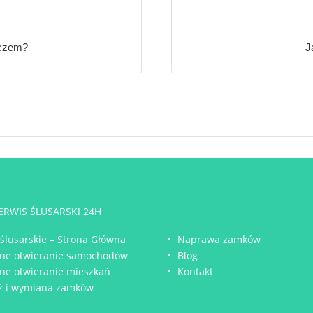
uczem?
J
SERWIS ŚLUSARSKI 24H
 ślusarskie – Strona Główna
Naprawa zamków
ne otwieranie samochodów
Blog
ne otwieranie mieszkań
Kontakt
ż i wymiana zamków