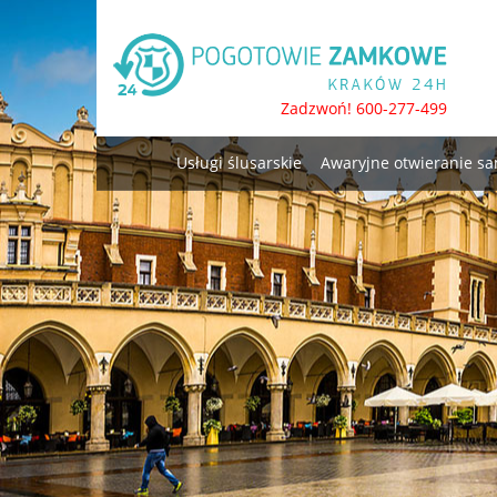
Skip
to
content
Zadzwoń! 600-277-499
Usługi ślusarskie
Awaryjne otwieranie 