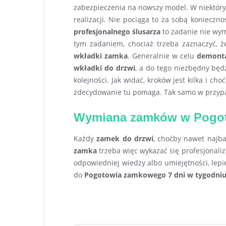
zabezpieczenia na nowszy model. W niektór
realizacji. Nie pociąga to za sobą konieczn
profesjonalnego ślusarza
to zadanie nie wym
tym zadaniem, chociaż trzeba zaznaczyć, 
wkładki zamka
. Generalnie w celu
demonta
wkładki do drzwi
, a do tego niezbędny będ
kolejności. Jak widać, kroków jest kilka i c
zdecydowanie tu pomaga. Tak samo w przy
Wymiana zamków w Pogot
Każdy
zamek do drzwi
, choćby nawet najba
zamka
trzeba więc wykazać się profesjonal
odpowiedniej wiedzy albo umiejętności, lepi
do
Pogotowia zamkowego 7 dni w tygodni