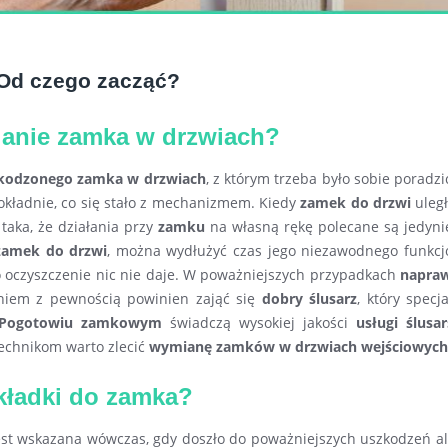
Od czego zacząć?
ianie zamka w drzwiach?
kodzonego zamka w drzwiach
, z którym trzeba było sobie poradzi
okładnie, co się stało z mechanizmem. Kiedy
zamek do drzwi
uległ
 taka, że działania przy
zamku
na własną rękę polecane są jedyni
zamek do drzwi
, można wydłużyć czas jego niezawodnego funkcj
oczyszczenie nic nie daje. W poważniejszych przypadkach
napra
iem z pewnością powinien zająć się
dobry ślusarz
, który specj
 Pogotowiu zamkowym
świadczą wysokiej jakości
usługi ślusa
echnikom warto zlecić
wymianę zamków w drzwiach wejściowych
kładki do zamka?
t wskazana wówczas, gdy doszło do poważniejszych uszkodzeń alb