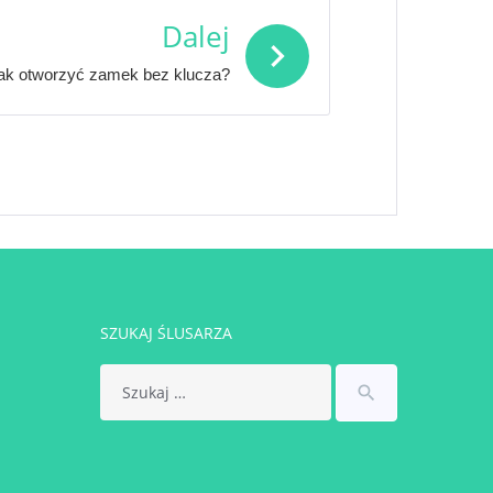
Dalej
ak otworzyć zamek bez klucza?
SZUKAJ ŚLUSARZA
Search
search
for: