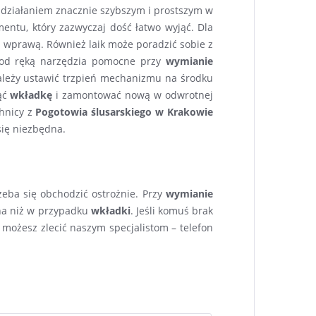
st działaniem znacznie szybszym i prostszym w
mentu, który zazwyczaj dość łatwo wyjąć. Dla
ą wprawą. Również laik może poradzić sobie z
 pod ręką narzędzia pomocne przy
wymianie
Należy ustawić trzpień mechanizmu na środku
jąć
wkładkę
i zamontować nową w odwrotnej
chnicy z
Pogotowia ślusarskiego w Krakowie
się niezbędna.
eba się obchodzić ostrożnie. Przy
wymianie
na niż w przypadku
wkładki
. Jeśli komuś brak
możesz zlecić naszym specjalistom – telefon