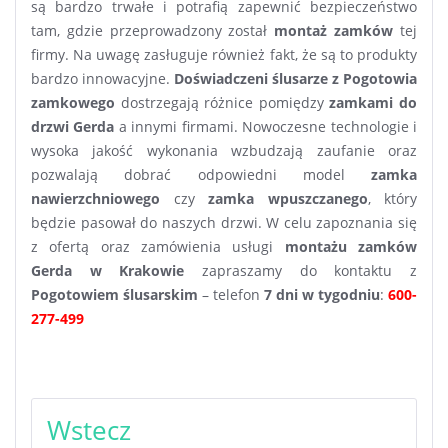
są bardzo trwałe i potrafią zapewnić bezpieczeństwo
tam, gdzie przeprowadzony został
montaż zamków
tej
firmy. Na uwagę zasługuje również fakt, że są to produkty
bardzo innowacyjne.
Doświadczeni ślusarze z Pogotowia
zamkowego
dostrzegają różnice pomiędzy
zamkami do
drzwi Gerda
a innymi firmami. Nowoczesne technologie i
wysoka jakość wykonania wzbudzają zaufanie oraz
pozwalają dobrać odpowiedni model
zamka
nawierzchniowego
czy
zamka wpuszczanego
, który
będzie pasował do naszych drzwi. W celu zapoznania się
z ofertą oraz zamówienia usługi
montażu zamków
Gerda w Krakowie
zapraszamy do kontaktu z
Pogotowiem ślusarskim
– telefon
7 dni w tygodniu
:
600-
277-499
Nawigacja
Wstecz
wpisu