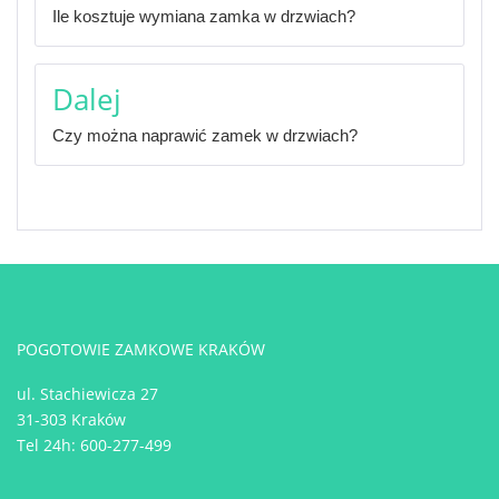
Ile kosztuje wymiana zamka w drzwiach?
Dalej
Czy można naprawić zamek w drzwiach?
POGOTOWIE ZAMKOWE KRAKÓW
ul. Stachiewicza 27
31-303 Kraków
Tel 24h:
600-277-499