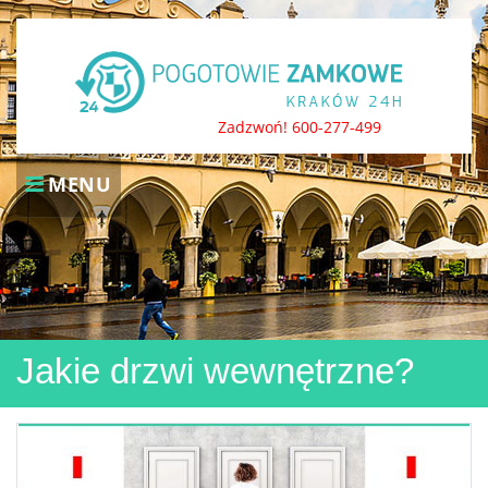
Skip
to
content
Zadzwoń! 600-277-499
MENU
Jakie drzwi wewnętrzne?