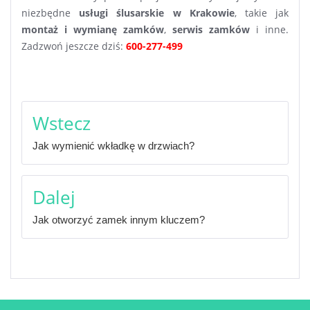
niezbędne
usługi ślusarskie w Krakowie
, takie jak
montaż i wymianę zamków
,
serwis zamków
i inne.
Zadzwoń jeszcze dziś:
600-277-499
Nawigacja
Wstecz
wpisu
Jak wymienić wkładkę w drzwiach?
Dalej
Jak otworzyć zamek innym kluczem?