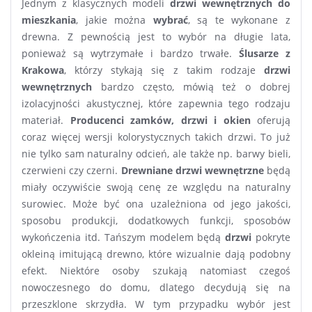
Jednym z klasycznych modeli
drzwi wewnętrznych do
mieszkania
, jakie można
wybrać
, są te wykonane z
drewna. Z pewnością jest to wybór na długie lata,
ponieważ są wytrzymałe i bardzo trwałe.
Ślusarze z
Krakowa
, którzy stykają się z takim rodzaje
drzwi
wewnętrznych
bardzo często, mówią też o dobrej
izolacyjności akustycznej, które zapewnia tego rodzaju
materiał.
Producenci zamków, drzwi i okien
oferują
coraz więcej wersji kolorystycznych takich drzwi. To już
nie tylko sam naturalny odcień, ale także np. barwy bieli,
czerwieni czy czerni.
Drewniane drzwi wewnętrzne
będą
miały oczywiście swoją cenę ze względu na naturalny
surowiec. Może być ona uzależniona od jego jakości,
sposobu produkcji, dodatkowych funkcji, sposobów
wykończenia itd. Tańszym modelem będą
drzwi
pokryte
okleiną imitującą drewno, które wizualnie dają podobny
efekt. Niektóre osoby szukają natomiast czegoś
nowoczesnego do domu, dlatego decydują się na
przeszklone skrzydła. W tym przypadku wybór jest