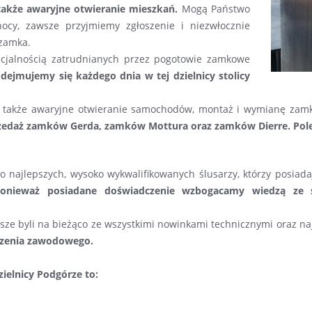
kże awaryjne otwieranie mieszkań.
Mogą Państwo
ocy, zawsze przyjmiemy zgłoszenie i niezwłocznie
 zamka.
ecjalnością zatrudnianych przez pogotowie zamkowe
ejmujemy się każdego dnia w tej dzielnicy stolicy
uje także awaryjne otwieranie samochodów, montaż i wymianę za
zedaż zamków Gerda, zamków Mottura oraz zamków Dierre. Pole
ko najlepszych, wysoko wykwalifikowanych ślusarzy, którzy posi
 ponieważ posiadane doświadczenie wzbogacamy wiedzą ze
sze byli na bieżąco ze wszystkimi nowinkami technicznymi oraz 
dczenia zawodowego.
ielnicy Podgórze to: