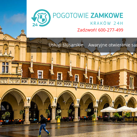
Skip
to
content
Zadzwoń! 600-277-499
Usługi ślusarskie
Awaryjne otwieranie 