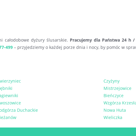
ni całodobowe dyżury ślusarskie.
Pracujemy dla Państwa 24 h / d
77-499
– przyjedziemy o każdej porze dnia i nocy, by pomóc w spr
wierzyniec
Czyżyny
ębniki
Mistrzejowice
agiewniki
Bieńczyce
woszowice
Wzgórza Krzesł
odgórza Duchackie
Nowa Huta
ieżanów
Wieliczka