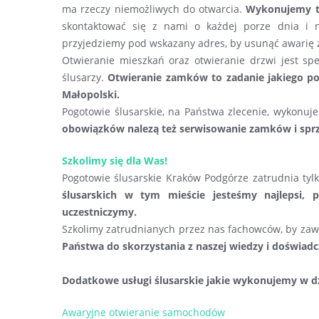
ma rzeczy niemożliwych do otwarcia.
Wykonujemy ta
skontaktować się z nami o każdej porze dnia i n
przyjedziemy pod wskazany adres, by usunąć awarię
Otwieranie mieszkań oraz otwieranie drzwi jest sp
ślusarzy.
Otwieranie zamków to zadanie jakiego pod
Małopolski.
Pogotowie ślusarskie, na Państwa zlecenie, wykon
obowiązków nalezą też serwisowanie zamków i spr
Szkolimy się dla Was!
Pogotowie ślusarskie Kraków Podgórze zatrudnia tyl
ślusarskich w tym mieście jesteśmy najlepsi,
uczestniczymy.
Szkolimy zatrudnianych przez nas fachowców, by zaw
Państwa do skorzystania z naszej wiedzy i doświa
Dodatkowe usługi ślusarskie jakie wykonujemy w dz
Awaryjne otwieranie samochodów