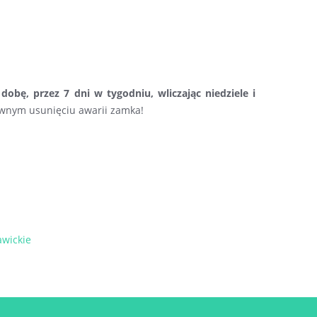
obę, przez 7 dni w tygodniu, wliczając niedziele i
awnym usunięciu awarii zamka!
awickie