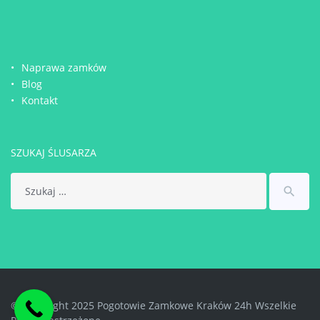
Naprawa zamków
Blog
Kontakt
SZUKAJ ŚLUSARZA
Search
search
for:
© Copyright 2025 Pogotowie Zamkowe Kraków 24h Wszelkie